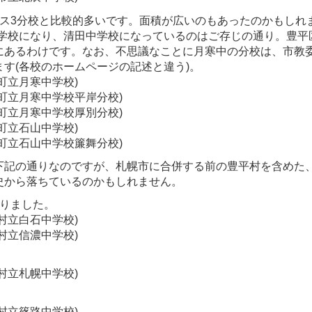
ラス3分校と比較的多いです。面積が広いのもあったのかもしれ
中学校になり、清田中学校になっているのはご存じの通り。豊平
にあるわけです。なお、不思議なことに月寒中の分校は、市教
す(各校のホームページの記述と違う)。
町立月寒中学校)
平町立月寒中学校平岸分校)
平町立月寒中学校厚別分校)
町立石山中学校)
平町立石山中学校簾舞分校)
下記の通りなのですが、札幌市に合併する前の豊平村を含めた
史から落ちているのかもしれません。
ありました。
村立白石中学校)
村立信濃中学校)
村立札幌中学校)
村立篠路中学校)