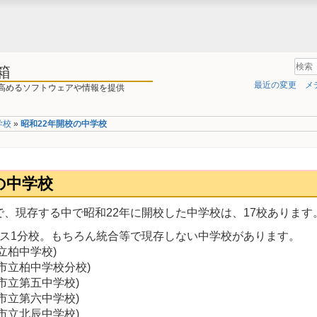
箱
最近の変更
メ
高めるソフトウェアや情報を提供
学校
»
昭和22年開校の中学校
の中学校
、現存する中で昭和22年に開校した中学校は、17校あります
ラス1分校。もちろん統合等で現存しない中学校があります。
立柏中学校)
幌市立柏中学校分校)
市立第五中学校)
市立第六中学校)
市立北辰中学校)