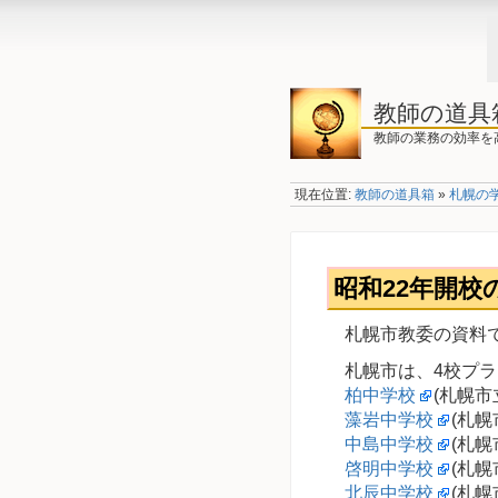
教師の道具
教師の業務の効率を
現在位置:
教師の道具箱
»
札幌の
昭和22年開校
札幌市教委の資料で
札幌市は、4校プ
柏中学校
(札幌市
藻岩中学校
(札
中島中学校
(札幌
啓明中学校
(札幌
北辰中学校
(札幌