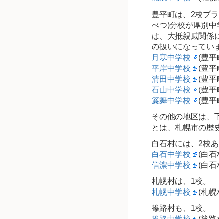
豊平町は、2校プ
べつ)分校が厚別
は、大抵親戚関係
の扱いになっていま
月寒中学校
(豊平
平岸中学校
(豊
清田中学校
(豊
石山中学校
(豊平
簾舞中学校
(豊
その他の地区は、
とは、札幌市の歴
白石村には、2校
白石中学校
(白石
信濃中学校
(白石
札幌村は、1校。
札幌中学校
(札幌
篠路村も、1校。
篠路中学校
(篠路