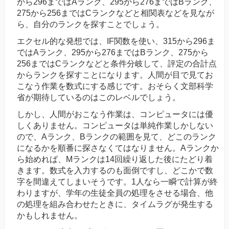
から296まではAランク、295から276まではBランク、
275から256まではCランクなどと相関表などを見なが
ら、自分のランクを探すことでしょう。
エクセル的な発想では、IF関数を使い、315から296ま
ではAランク、295から276まではBランク、275から
256まではCランクなどと条件分岐して、評定の合計点
からランクを探すことになります。人間が目で見てお
こなう作業を数式にする感じです。おそらく文部科学
省が期待しているのはこのレベルでしょう。
しかし、人間がおこなう作業は、コンピュータには優
しくありません。コンピュータは単純作業しかしない
ので、Aランク、Bランクの範囲を見て、どこのランク
になるかを順番に探さなくてはなりません。Aランクか
ら始めれば、Mランクは14回繰り返した後にたどり着
きます。数式を入力するのも面倒ですし、どこかで数
字を間違えてしまいそうです。1人なら一瞬で計算が終
わりますが、学年の生徒全員の処理をさせる場合、他
の処理を組み合わせたときに、タイムラグが発生する
かもしれません。